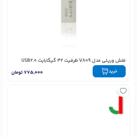
فلش وریتی مدل V809 ظرفیت 32 گیگابایت USB2.0
خرید
۷۷۵,۰۰۰
تومان