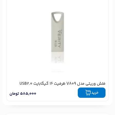
فلش وریتی مدل V809 ظرفیت 16 گیگابایت USB2.0
خرید
۵۸۵,۰۰۰
تومان