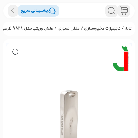
پشتیبانی سریع
خانه
/
تجهیزات ذخیره‌سازی
/
فلش مموری
/ فلش وریتی مدل V828 ظرفیت 32 گیگابایت USB3.0