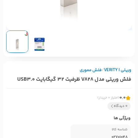
وریتی | VERITY
/
فلش مموری
فلش وریتی مدل V828 ظرفیت 32 گیگابایت USB3.0
0.0
(امتیاز 0 خریدار)
0 دیدگاه
ویژگی ها
شناسه کالا
02701048