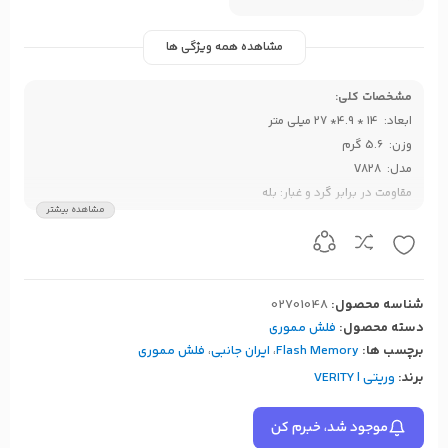
مشاهده همه ویژگی ها
مشخصات کلی:
ابعاد: 14 * 4.9* 27 میلی متر
وزن: 5.6 گرم
مدل: V828
مقاومت در برابر گرد و غبار: بله
مشاهده بیشتر
چراغ نشانگر: ندارد
مناسب برای استفاده روزانه و برای اطلاعات مهم
شناسه محصول:
02701048
دسته محصول:
فلش مموری
برچسب ها:
Flash Memory
،
ایران جانبی
،
فلش مموری
برند:
وریتی | VERITY
موجود شد، خبرم کن