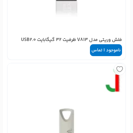
فلش وریتی مدل V813 ظرفیت 32 گیگابایت USB2.0
ناموجود | تماس