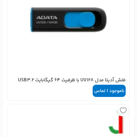
فلش آدیتا مدل UV128 با ظرفیت 64 گیگابایت USB3.2
ناموجود | تماس