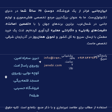
ایران‌جانبی
فراتر از یک فروشگاه،
دوستِ ۲۶ سالهٔ شما
در دنیای
تکنولوژی‌ست. ما به عنوان بزرگ‌ترین مرجع تخصصی فلش‌مموری و لوازم
جانبی در شمال‌غرب، برترین برندهای جهان را با
«تضمین اصالت»
،
«قیمت‌های رقابتی»
و
«گارانتی معتبر»
گردآوری کرده‌ایم. لذت یک خرید
مطمئن با ارسال سریع به کل کشور و
تحویل همان‌روز
در آذربایجان شرقی،
تخصص ماست.
پاسخ‌گویی
پشتیبانی
تبریز، سه‌راه امین،
info@iran-
09148449120
سریع:
۲۴
ساعت،
۷
روبروی پاساژ امت،
janebi.com
روز:
کوچه نوایی، روبروی
مسجد قلعه‌بیگی،
فروشگاه حسینی،
طبقه۲
استفاده از مطالب برای مقاصد غیرتجاری و با ذکر منبع، بلامانع است. کلیه حقوق